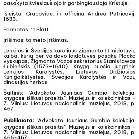
pasakyta šviesiausiojo ir garbingiausiojo Kristuje.
Išleista: Cracoviae: in officina Andrea Petricovij,
1633.
Formatas: 11 Blatt.
Įrišimas: to meto įrišimas.
Lenkijos ir Švedijos karaliaus Zigmanto III laidotuvių
kalba, kurią per valdovo laidotuves pasakė Plocko
vyskupas, Zigmanto Vazos sekretorius Stanisławas
Łubieńskis (1573–1640). Knygą puošia jungtinis
Lenkijos Karalystės, Lietuvos Didžiosios
Kunigaikštystės, Švedijos Karalystės ir Vazų
dinastijos herbas.
Šaltinis: "Advokato Jauniaus Gumbio kolekcija:
knygose išlikusi praeitis". Muziejus ir kolekcininkas -
7. Vilnius: Lietuvos nacionalinis muziejus, 2018, p.
467.
Publikuota:
"Advokato Jauniaus Gumbio kolekcija:
knygose išlikusi praeitis". Muziejus ir kolekcininkas -
7. Vilnius: Lietuvos nacionalinis muziejus, 2018, p.
466-467.