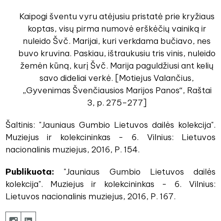
Kaipogi šventu vyru atėjusiu pristatė prie kryžiaus
koptas, visų pirma numovė erškėčių vainiką ir
nuleido Švč. Marijai, kuri verkdama bučiavo, nes
buvo kruvina. Paskiau, ištraukusiu tris vinis, nuleido
žemėn kūną, kurį Švč. Marija paguldžiusi ant kelių
savo dideliai verkė. [Motiejus Valančius,
„Gyvenimas Švenčiausios Marijos Panos“, Raštai
3, p. 275–277]
Šaltinis: "Jauniaus Gumbio Lietuvos dailės kolekcija".
Muziejus ir kolekcininkas - 6. Vilnius: Lietuvos
nacionalinis muziejus, 2016, P. 154.
Publikuota:
"Jauniaus Gumbio Lietuvos dailės
kolekcija". Muziejus ir kolekcininkas - 6. Vilnius:
Lietuvos nacionalinis muziejus, 2016, P. 167.