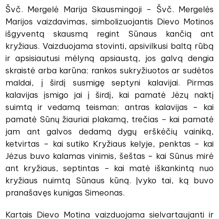
Švč. Mergelė Marija Skausmingoji – Švč. Mergelės
Marijos vaizdavimas, simbolizuojantis Dievo Motinos
išgyventą skausmą regint Sūnaus kančią ant
kryžiaus. Vaizduojama stovinti, apsivilkusi baltą rūbą
ir apsisiautusi mėlyną apsiaustą, jos galvą dengia
skraistė arba karūna; rankos sukryžiuotos ar sudėtos
maldai, į širdį susmigę septyni kalavijai. Pirmas
kalavijas įsmigo jai į širdį, kai pamatė Jėzų naktį
suimtą ir vedamą teisman; antras kalavijas – kai
pamatė Sūnų žiauriai plakamą, trečias – kai pamatė
jam ant galvos dedamą dygų erškėčių vainiką,
ketvirtas – kai sutiko Kryžiaus kelyje, penktas – kai
Jėzus buvo kalamas vinimis, šeštas – kai Sūnus mirė
ant kryžiaus, septintas – kai matė iškankintą nuo
kryžiaus nuimtą Sūnaus kūną. Įvyko tai, ką buvo
pranašavęs kunigas Simeonas.
Kartais Dievo Motina vaizduojama sielvartaujanti ir