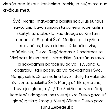
vieniša prie Jėzaus kankinimo įrankių jo nuėmimo nuo
kryžiaus metu.
Švč. Marija, matydama baisius sopulius sūnaus
savo, taip buvo suspausta gailesiu, jogei galim
skaityti už stebuklą, kad drauge su Kristum
nenumirė. Sopuliai Švč. Marijos, po kryžium
stovinčios, buvo didesni už kančias visų
mūčelninkų Dievo. Regėdamas ir žinodamas tai,
Viešpats Jėzus tarė: „Moteriške, šitai sūnus tavo“.
Tai sakydamas parodė su galva į šv. Joną. O
apaštalui, taip pat su galva rodydamas į Švč.
Mariją, sakė: „Šitai motina tavo“. Sulig ta valanda
šv. Jonas paskaitė Švč. Mariją už tikrą motiną ir
buvo jos globėju. /.../ Tie žodžiai pervėrė širdį
karalienės dangaus, nes vietoj tikro Dievo gavo už
globėją tikrą žmogų. Vietoj Sūnaus Dievo gavo
sūnų Zebedeušo.