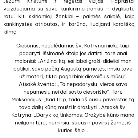
Jėzumi Kristumi ir regėtas vizijas. Paprastai
vaizduojama su savo kankinimo įrankiu – dygliuotu
ratu. Kiti skiriamieji ženklai – palmės šakelė, kaip
kankinystės atributas, ir karūna, liudijanti karališką
kilmę.
Ciesorius, negalėdamas šv. Kotrynai nieko taip
padaryti, išsimanė kitaip jos datirti; tarė anai
maloniai: „Ar žinai ką, esi labai graži, dideliai man
patikai, savo pačią Augustą pametęs, imsiu tave
už moterį, tiktai pagarbink dievaičius mūsų“.
Atsakė šventa: „To nepadarysiu, vieros savo
nepamesiu nei dėl sosto ciesoriško“. Tarė
Maksencijus: „Kad taip, tada aš būsiu priverstas tą
tavo dailų kūną mušti ir draskyti“. Atsakė šv.
Kotryna: „Daryk ką tinkamas. Gražybė kūno mano
neilgam tėra, numirsiu, supus ir pavirs į žemę, iš
kurios išėjo“.