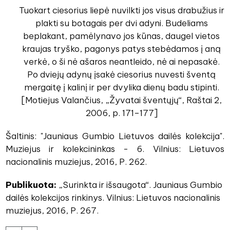
Tuokart ciesorius liepė nuvilkti jos visus drabužius ir
plakti su botagais per dvi adyni. Budeliams
beplakant, pamėlynavo jos kūnas, daugel vietos
kraujas tryško, pagonys patys stebėdamos į aną
verkė, o ši nė ašaros neantleido, nė ai nepasakė.
Po dviejų adynų įsakė ciesorius nuvesti šventą
mergaitę į kalinį ir per dvylika dienų badu stipinti.
[Motiejus Valančius, „Žyvatai šventųjų“, Raštai 2,
2006, p. 171–177]
Šaltinis: "Jauniaus Gumbio Lietuvos dailės kolekcija".
Muziejus ir kolekcininkas - 6. Vilnius: Lietuvos
nacionalinis muziejus, 2016, P. 262.
Publikuota:
„Surinkta ir išsaugota“. Jauniaus Gumbio
dailės kolekcijos rinkinys. Vilnius: Lietuvos nacionalinis
muziejus, 2016, P. 267.