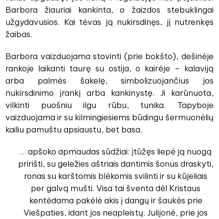
Barbora žiauriai kankinta, o žaizdos stebuklingai
užgydavusios. Kai tėvas ją nukirsdinęs, jį nutrenkęs
žaibas.
Barbora vaizduojama stovinti (prie bokšto), dešinėje
rankoje laikanti taurę su ostija, o kairėje – kalaviją
arba palmės šakelę, simbolizuojančius jos
nukirsdinimo įrankį arba kankinystę. Ji karūnuota,
vilkinti puošniu ilgu rūbu, tunika. Tapyboje
vaizduojama ir su kilmingiesiems būdingu šermuonėlių
kailiu pamuštu apsiaustu, bet basa.
... apšoko apmaudas sūdžiai: įtūžęs liepė ją nuogą
pririšti, su geležies aštriais dantimis šonus draskyti,
ronas su karštomis blėkomis svilinti ir su kūjeliais
per galvą mušti. Visa tai šventa dėl Kristaus
kentėdama pakėlė akis į dangų ir šaukės prie
Viešpaties, idant jos neapleistų. Julijonė, prie jos