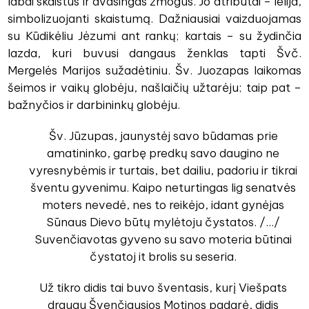
labai skaistus ir dvasingas žmogus. Jo atributai – lelija,
simbolizuojanti skaistumą. Dažniausiai vaizduojamas
su Kūdikėliu Jėzumi ant rankų; kartais – su žydinčia
lazda, kuri buvusi dangaus ženklas tapti Švč.
Mergelės Marijos sužadėtiniu. Šv. Juozapas laikomas
šeimos ir vaikų globėju, našlaičių užtarėju; taip pat –
bažnyčios ir darbininkų globėju.
Šv. Jūzupas, jaunystėj savo būdamas prie
amatininko, garbę predkų savo daugino ne
vyresnybėmis ir turtais, bet dailiu, padoriu ir tikrai
šventu gyvenimu. Kaipo neturtingas lig senatvės
moters nevedė, nes to reikėjo, idant gynėjas
Sūnaus Dievo būtų mylėtoju čystatos. /.../
Suvenčiavotas gyveno su savo moteria būtinai
čystatoj it brolis su seseria.
Už tikro didis tai buvo šventasis, kurį Viešpats
draugu Švenčiausios Motinos padarė, didis