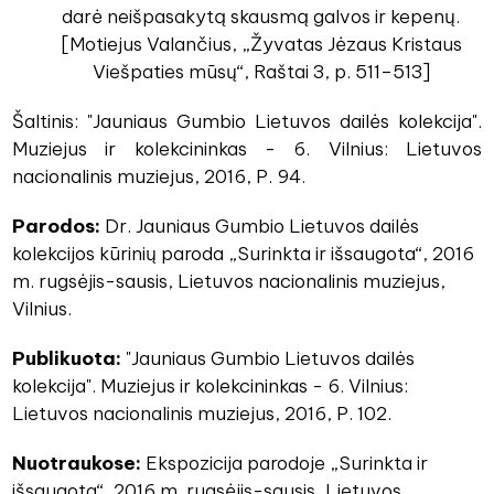
darė neišpasakytą skausmą galvos ir kepenų.
[Motiejus Valančius, „Žyvatas Jėzaus Kristaus
Viešpaties mūsų“, Raštai 3, p. 511–513]
Šaltinis: "Jauniaus Gumbio Lietuvos dailės kolekcija".
Muziejus ir kolekcininkas - 6. Vilnius: Lietuvos
nacionalinis muziejus, 2016, P. 94.
Parodos:
Dr. Jauniaus Gumbio Lietuvos dailės
kolekcijos kūrinių paroda „Surinkta ir išsaugota“, 2016
m. rugsėjis-sausis, Lietuvos nacionalinis muziejus,
Vilnius.
Publikuota:
"Jauniaus Gumbio Lietuvos dailės
kolekcija". Muziejus ir kolekcininkas - 6. Vilnius:
Lietuvos nacionalinis muziejus, 2016, P. 102.
Nuotraukose:
Ekspozicija parodoje „Surinkta ir
išsaugota“, 2016 m. rugsėjis-sausis, Lietuvos