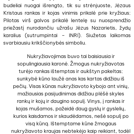
budeliai nuogai išrengto, tik su strėnjuoste, Jėzaus
Kristaus rankas ir kojas vinimis prikalė prie kryžiaus;
Pilotas virš galvos prikalė lentelę su nuosprendžio
priežastį nurodančiu užrašu Jėzus Nazarietis, žydų
karalius (sutrumpintai – INRI). Siužetas laikomas
svarbiausiu krikščionybės simboliu.
Nukryžiavojimas buvo tai baisiausia ir
sopulingiausia karonė. Žmogus nukryžiavotas
turėjo rankas ištemptas ir aukštyn pakeltas;
sunkybė kūno laužė anas kas kartas didžiau iš
pečių. Visas kūnas nukryžiavoto kybojo ant vinių,
mažiausias pasijudinimas didžiau plėšė skyles
rankų ir kojų ir daugino sopulį. Vinys, į rankas ir
kojas mušamos, pažeidė daug gyslų ir gyslelių,
kurios kaisdamos ir skaudėdamos, nešė sopulį po
visą kūną. Ištemptame kūne žmogaus
nukryžiavoto kraujas nebtekėjo kaip reikiant, todėl