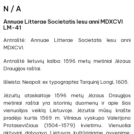
N / A
Annuae Litterae Societatis Iesu anni MDXCVI
LM-41
Antraštė: Annuae Litterae Societatis Iesu anni
MDXCVI.
Antraštė lietuvių kalba: 1596 metų metiniai Jėzaus
Draugijos raštai.
Išleista: Neapoli: ex typographia Tarquinij Longi, 1605.
Jėzuitų ataskaitoje 1596 metų Jėzaus Draugijos
metiniai raštai yra istorinių duomenų ir apie šios
vienuolijos veiklą Lietuvoje. Jėzuitai mūsų krašte
pradėjo kurtis 1569 m. Vilniaus vyskupo Valerijono
Protasevičiaus (1504–1579) kvietimu. Vienuoliai
aktyviai dalyvavo Lietuvos kultūriniame gyvenime: