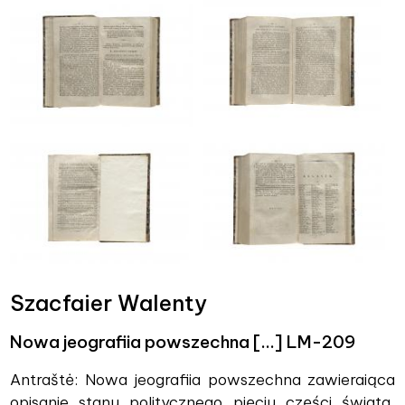
Szacfaier Walenty
Nowa jeografiia powszechna […] LM-209
Antraštė: Nowa jeografiia powszechna zawieraiąca
opisanie stanu politycznego pięciu części świata,