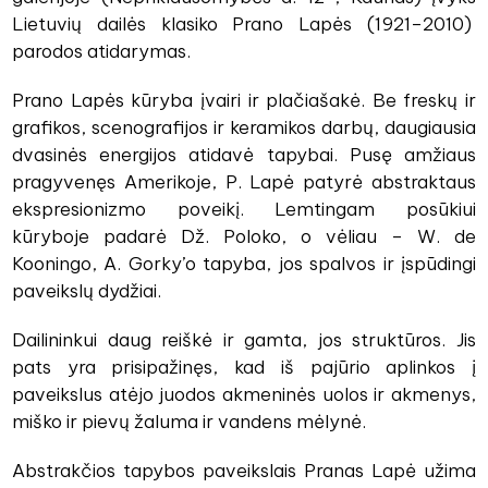
Lietuvių dailės klasiko Prano Lapės (1921–2010)
parodos atidarymas.
Prano Lapės kūryba įvairi ir plačiašakė. Be freskų ir
grafikos, scenografijos ir keramikos darbų, daugiausia
dvasinės energijos atidavė tapybai. Pusę amžiaus
pragyvenęs Amerikoje, P. Lapė patyrė abstraktaus
ekspresionizmo poveikį. Lemtingam posūkiui
kūryboje padarė Dž. Poloko, o vėliau – W. de
Kooningo, A. Gorky’o tapyba, jos spalvos ir įspūdingi
paveikslų dydžiai.
Dailininkui daug reiškė ir gamta, jos struktūros. Jis
pats yra prisipažinęs, kad iš pajūrio aplinkos į
paveikslus atėjo juodos akmeninės uolos ir akmenys,
miško ir pievų žaluma ir vandens mėlynė.
Abstrakčios tapybos paveikslais Pranas Lapė užima