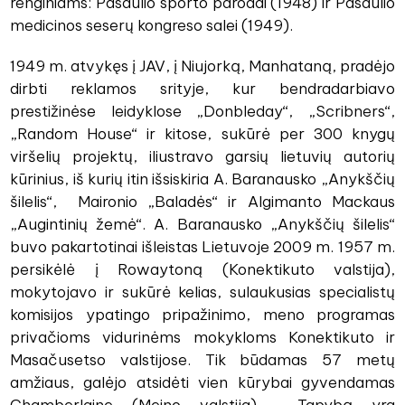
renginiams: Pasaulio sporto parodai (1948) ir Pasaulio
medicinos seserų kongreso salei (1949).
1949 m. atvykęs į JAV, į Niujorką, Manhataną, pradėjo
dirbti reklamos srityje, kur bendradarbiavo
prestižinėse leidyklose „Donbleday“, „Scribners“,
„Random House“ ir kitose, sukūrė per 300 knygų
viršelių projektų, iliustravo garsių lietuvių autorių
kūrinius, iš kurių itin išsiskiria A. Baranausko „Anykščių
šilelis“, Maironio „Baladės“ ir Algimanto Mackaus
„Augintinių žemė“. A. Baranausko „Anykščių šilelis“
buvo pakartotinai išleistas Lietuvoje 2009 m. 1957 m.
persikėlė į Rowaytoną (Konektikuto valstija),
mokytojavo ir sukūrė kelias, sulaukusias specialistų
komisijos ypatingo pripažinimo, meno programas
privačioms vidurinėms mokykloms Konektikuto ir
Masačusetso valstijose. Tik būdamas 57 metų
amžiaus, galėjo atsidėti vien kūrybai gyvendamas