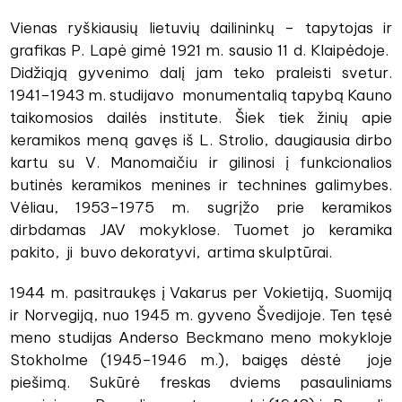
Vienas ryškiausių lietuvių dailininkų – tapytojas ir
grafikas P. Lapė gimė 1921 m. sausio 11 d. Klaipėdoje.
Didžiąją gyvenimo dalį jam teko praleisti svetur.
1941–1943 m. studijavo monumentalią tapybą Kauno
taikomosios dailės institute. Šiek tiek žinių apie
keramikos meną gavęs iš L. Strolio, daugiausia dirbo
kartu su V. Manomaičiu ir gilinosi į funkcionalios
butinės keramikos menines ir technines galimybes.
Vėliau, 1953–1975 m. sugrįžo prie keramikos
dirbdamas JAV mokyklose. Tuomet jo keramika
pakito, ji buvo dekoratyvi, artima skulptūrai.
1944 m. pasitraukęs į Vakarus per Vokietiją, Suomiją
ir Norvegiją, nuo 1945 m. gyveno Švedijoje. Ten tęsė
meno studijas Anderso Beckmano meno mokykloje
Stokholme (1945–1946 m.), baigęs dėstė joje
piešimą. Sukūrė freskas dviems pasauliniams