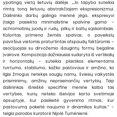
ypatingą vietą lietuvių dailėje. „Jo tapyba suteikia
rimtą toną lietuvių abstrakčiajam ekspresionizmui.
Dailininko darbų galinga meninė jėga, ekspresyvi
įtaiga pasiekta minimalistine spalvine gama –
achromatinių juodų ir rudų, pilkų ir baltų sąskambiais.
Koloritas primena žemės spalvas, o paveikslų
paviršius vietomis praturtintas atspaudų faktūromis –
asocijuojasi su dirvožemio išaugintų formų begaline
įvairove. Kompozicija dažniausiai sudaryta iš vertikalių
ir horizontalių – suteikia plastikos elementams
tvirtumo, stabilumo, kažko pastovaus ir amžino, ko
ilgisi žmogus netekęs saugių namų, šviesių vaikystės
prisiminimų, amžinų nepraeinančių vertybių. Taip
dailininkas išreiškė specifine menine kalba tas
vertybes, kurių neteko išeivijos karta svetimoje
apsuptyje, kur pasikeitė gyvenimo ritmas, kur
pastovumą pakeitė naujumo ir dinamikos kultas.“ –
teigia parodos kuratorė Nijolė Tumėnienė.