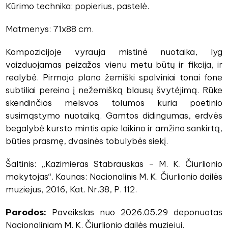
Kūrimo technika: popierius, pastelė.
Matmenys: 71x88 cm.
Kompozicijoje vyrauja mistinė nuotaika, lyg
vaizduojamas peizažas vienu metu būtų ir fikcija, ir
realybė. Pirmojo plano žemiški spalviniai tonai fone
subtiliai pereina į nežemišką blausų švytėjimą. Rūke
skendinčios melsvos tolumos kuria poetinio
susimąstymo nuotaiką. Gamtos didingumas, erdvės
begalybė kursto mintis apie laikino ir amžino sankirtą,
būties prasmę, dvasinės tobulybės siekį.
Šaltinis: „Kazimieras Stabrauskas – M. K. Čiurlionio
mokytojas“. Kaunas: Nacionalinis M. K. Čiurlionio dailės
muziejus, 2016, Kat. Nr.38, P. 112.
Parodos:
Paveikslas nuo 2026.05.29 deponuotas
Nacionaliniam M. K. Čiurlionio dailės muziejui.