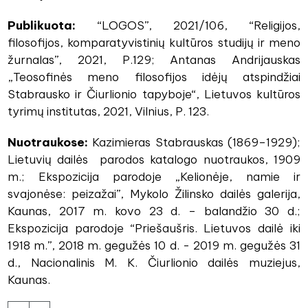
Publikuota:
“LOGOS”, 2021/106, “Religijos,
filosofijos, komparatyvistinių kultūros studijų ir meno
žurnalas”, 2021, P.129; Antanas Andrijauskas
„Teosofinės meno filosofijos idėjų atspindžiai
Stabrausko ir Čiurlionio tapyboje“, Lietuvos kultūros
tyrimų institutas, 2021, Vilnius, P. 123.
Nuotraukose:
Kazimieras Stabrauskas (1869–1929);
Lietuvių dailės parodos katalogo nuotraukos, 1909
m.; Ekspozicija parodoje „Kelionėje, namie ir
svajonėse: peizažai”, Mykolo Žilinsko dailės galerija,
Kaunas, 2017 m. kovo 23 d. – balandžio 30 d.;
Ekspozicija parodoje “Priešaušris. Lietuvos dailė iki
1918 m.”, 2018 m. gegužės 10 d. - 2019 m. gegužės 31
d., Nacionalinis M. K. Čiurlionio dailės muziejus,
Kaunas.