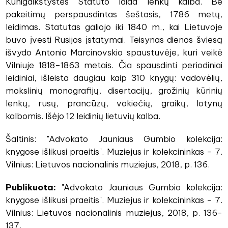
Kunigaikštystės Statuto laida lenkų kalba. Be
pakeitimų perspausdintas šeštasis, 1786 metų,
leidimas. Statutas galiojo iki 1840 m., kai Lietuvoje
buvo įvesti Rusijos įstatymai. Teisynas dienos šviesą
išvydo Antonio Marcinovskio spaustuvėje, kuri veikė
Vilniuje 1818–1863 metais. Čia spausdinti periodiniai
leidiniai, išleista daugiau kaip 310 knygų: vadovėlių,
mokslinių monografijų, disertacijų, grožinių kūrinių
lenkų, rusų, prancūzų, vokiečių, graikų, lotynų
kalbomis. Išėjo 12 leidinių lietuvių kalba.
Šaltinis: "Advokato Jauniaus Gumbio kolekcija:
knygose išlikusi praeitis". Muziejus ir kolekcininkas - 7.
Vilnius: Lietuvos nacionalinis muziejus, 2018, p. 136.
Publikuota:
"Advokato Jauniaus Gumbio kolekcija:
knygose išlikusi praeitis". Muziejus ir kolekcininkas - 7.
Vilnius: Lietuvos nacionalinis muziejus, 2018, p. 136-
137.