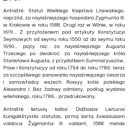
Antraštė: Statut Wielkiego Księstwa Litewskiego,
naprzód, za nayiaśniejszego hospodara Zygmunta III.
w Krakowie w roku 1588. Drugl raz w Wilnie, w roku
1619... Z przyłożeniem pod artykuły Konstytucyi
Seymowych od seymu roku 1550 aż do seymu roku
1690... piąty raz, za nayiaśniejszego Augusta
Trzeciego po dwakroć za nayiaśniejszego króla
Stanisława Augusta, z przydatkiem Summaryuszów,
Praw i Konstytucyy od roku 1764 do roku 1786; teraz
za szczęśliwego panowania nayiaśniejszego cesarza
i samowładcy wszech Rossyy króla polskiego
Alexandra I. Bez źadney odmiany, podług wydania
wileńskiego, roku 1786... przedrukowany.
Antraštė lietuvių kalba: Didžiosios Lietuvos
Kunigaikštystės statutas, pirmą kartą šviesiausiam
valdovui Žygimantui III valdant, 1588 metais