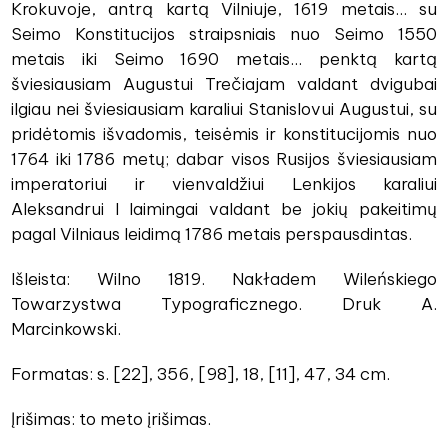
Krokuvoje, antrą kartą Vilniuje, 1619 metais... su
Seimo Konstitucijos straipsniais nuo Seimo 1550
metais iki Seimo 1690 metais... penktą kartą
šviesiausiam Augustui Trečiajam valdant dvigubai
ilgiau nei šviesiausiam karaliui Stanislovui Augustui, su
pridėtomis išvadomis, teisėmis ir konstitucijomis nuo
1764 iki 1786 metų; dabar visos Rusijos šviesiausiam
imperatoriui ir vienvaldžiui Lenkijos karaliui
Aleksandrui I laimingai valdant be jokių pakeitimų
pagal Vilniaus leidimą 1786 metais perspausdintas.
Išleista: Wilno 1819. Nakładem Wileńskiego
Towarzystwa Typograficznego. Druk A.
Marcinkowski.
Formatas: s. [22], 356, [98], 18, [11], 47, 34 cm.
Įrišimas: to meto įrišimas.