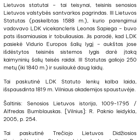
Lietuvos statutai – tai teisynai, teisinis senosios
Lietuvos valstybės santvarkos pagrindas. III Lietuvos
Statutas (paskelbtas 1588 m.), kurio parengimui
vadovavo LDK vicekancleris Leonas Sapiega – buvo
pats išsamiausias ir tobuliausias. Jis parodė, kad LDK
pasiekė Vidurio Europos šalių lygį – aukštas jose
išdėstytos teisinės sistemos lygis darė įtaką
kaimyninių šalių teisės raidai. III Statutas galiojo 250
metų (iki 1840 m.) ir susilaukė daug laidų.
Tai paskutinė LDK Statuto lenkų kalba laida,
išspausdinta 1819 m. Vilniaus akademijos spaustuvėje.
Šaltinis: Senosios Lietuvos istorija, 1009-1795 /
Alfredas Bumblauskas. [Vilnius]: R. Paknio leidykla,
2005, p. 254.
Tai paskutinė Trečiojo Lietuvos Didžiosios