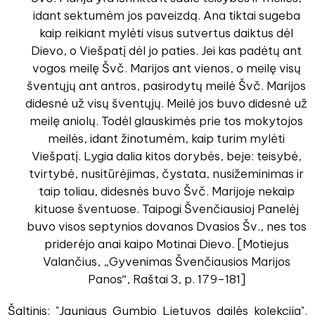
idant sektumėm jos paveizdą. Ana tiktai sugeba
kaip reikiant mylėti visus sutvertus daiktus dėl
Dievo, o Viešpatį dėl jo paties. Jei kas padėtų ant
vogos meilę Švč. Marijos ant vienos, o meilę visų
šventųjų ant antros, pasirodytų meilė Švč. Marijos
didesnė už visų šventųjų. Meilė jos buvo didesnė už
meilę aniolų. Todėl glauskimės prie tos mokytojos
meilės, idant žinotumėm, kaip turim mylėti
Viešpatį. Lygia dalia kitos dorybės, beje: teisybė,
tvirtybė, nusitūrėjimas, čystata, nusižeminimas ir
taip toliau, didesnės buvo Švč. Marijoje nekaip
kituose šventuose. Taipogi Švenčiausioj Panelėj
buvo visos septynios dovanos Dvasios Šv., nes tos
priderėjo anai kaipo Motinai Dievo. [Motiejus
Valančius, „Gyvenimas Švenčiausios Marijos
Panos“, Raštai 3, p. 179–181]
Šaltinis: "Jauniaus Gumbio Lietuvos dailės kolekcija".