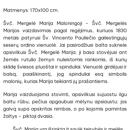
Matmenys: 170x100 cm.
Švč. Mergelė Marija Maloningoji – Švč. Mergelės
Marijos vaizdavimas pagal regėjimus, kuriuos 1830
metais patyrusi Šv. Vincento Pauliečio gailestingųjų
seserų ordino vienuolė. Jai pasirodžiusi balta suknele
apsivilkusi Švč. Mergelė Marija; ji basa stovėjusi ant
žemės rutulio žemyn nuleistomis rankomis, iš kurių
sklidę šviesos pluoštai ir spinduliai. Vienuolė girdėjusi ir
balsą, paaiškinantį, jog spinduliai esą simbolis
malonių, kurias Marija teikianti jų prašantiems.
Marija vaizduojama stovinti, apsivilkusi sujuostu ilgu
baltu rūbu, pečius apgaubusi mėlynu apsiaustu; jos
galvą supa apskritas nimbas, o po kojomis pamintas
žaltys – piktoji dvasia.
Švč. Marija yra išrinkta it saulė teisybės ir meilės,