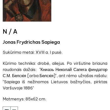
N / A
Jonas Frydrichas Sapiega
Sukūrimo metai: XVIII a. I pusė.
Kūrimo technika: drobė, aliejus. Po viršutine briauna
raudonais dažais: "Книазь Николай Сапега финдатор
С.М. Белскiя [arba Белскiя]", ant rėmo užrašas rašalu:
"Sapiega iš nežinomos Lietuvos bažnyčios, pirktas
Varšuvoje 1886"
Matmenys: 85x62 cm.